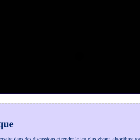
que
saire dans des discussions et rendre le jeu plus vivant, algorithme rou