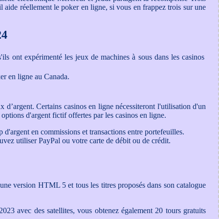
il aide réellement le poker en ligne, si vous en frappez trois sur une
24
 s'ils ont expérimenté les jeux de machines à sous dans les casinos
oker en ligne au Canada.
’argent. Certains casinos en ligne nécessiteront l'utilisation d'un
tions d'argent fictif offertes par les casinos en ligne.
p d'argent en commissions et transactions entre portefeuilles.
vez utiliser PayPal ou votre carte de débit ou de crédit.
 d’une version HTML 5 et tous les titres proposés dans son catalogue
2023 avec des satellites, vous obtenez également 20 tours gratuits