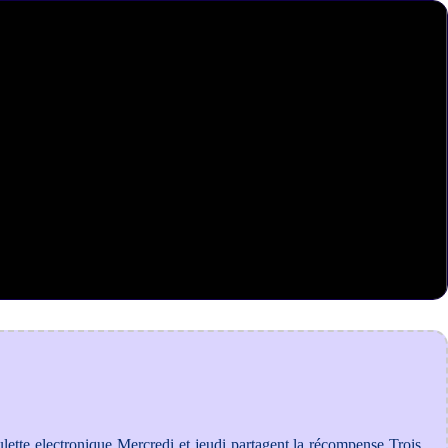
lette electronique Mercredi et jeudi partagent la récompense Trois