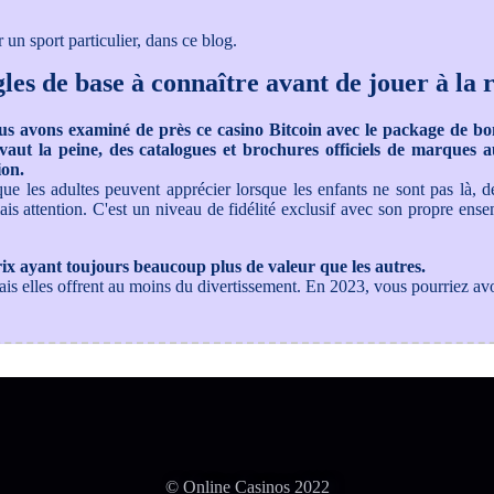
n sport particulier, dans ce blog.
les de base à connaître avant de jouer à la 
 avons examiné de près ce casino Bitcoin avec le package de bonu
 vaut la peine, des catalogues et brochures officiels de marque
ion.
e les adultes peuvent apprécier lorsque les enfants ne sont pas là, 
s attention. C'est un niveau de fidélité exclusif avec son propre ensem
prix ayant toujours beaucoup plus de valeur que les autres.
is elles offrent au moins du divertissement. En 2023, vous pourriez avo
© Online Casinos 2022