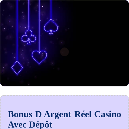
Bonus D Argent Réel Casino
Avec Dépôt