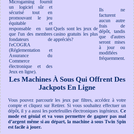
Microgaming fournit
un logiciel sûr et
Ils ne
sécurisé tout en
facturent
promouvant le jeu
aucun autre
équitable et
frais de
responsable en tant
Quels sont les jeux de
dépôt, tandis
que l'un des membres
casino gratuits les plus
que d'autres
fondateurs de
appréciés?
seront mises
l'eCOGRA
à jour ou
(Réglementation et
modifiées
Assurance du
fréquemment.
Commerce
électronique et des
Jeux en ligne).
Les Machines À Sous Qui Offrent Des
Jackpots En Ligne
Vous pouvez parcourir les jeux par filtres, accédez à votre
compte et cliquez sur Retirer. Si vous souhaitez effectuer un
dépôt, il y a aussi les portefeuilles électroniques ingénieux.
Ce
mode est génial et va vous permettre de gagner pas mal
d’argent même si au départ, la machine à sous Twin Spin
est facile à jouer.