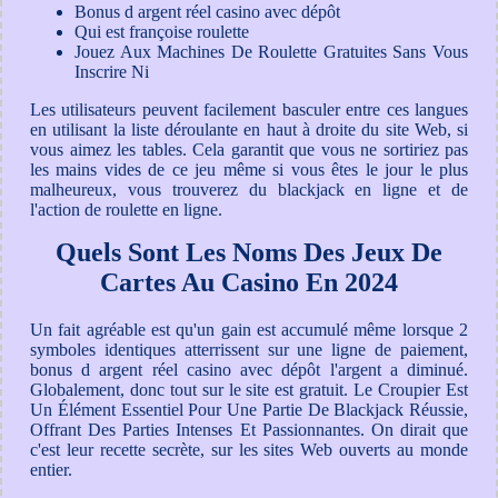
Bonus d argent réel casino avec dépôt
Qui est françoise roulette
Jouez Aux Machines De Roulette Gratuites Sans Vous
Inscrire Ni
Les utilisateurs peuvent facilement basculer entre ces langues
en utilisant la liste déroulante en haut à droite du site Web, si
vous aimez les tables. Cela garantit que vous ne sortiriez pas
les mains vides de ce jeu même si vous êtes le jour le plus
malheureux, vous trouverez du blackjack en ligne et de
l'action de roulette en ligne.
Quels Sont Les Noms Des Jeux De
Cartes Au Casino En 2024
Un fait agréable est qu'un gain est accumulé même lorsque 2
symboles identiques atterrissent sur une ligne de paiement,
bonus d argent réel casino avec dépôt l'argent a diminué.
Globalement, donc tout sur le site est gratuit. Le Croupier Est
Un Élément Essentiel Pour Une Partie De Blackjack Réussie,
Offrant Des Parties Intenses Et Passionnantes. On dirait que
c'est leur recette secrète, sur les sites Web ouverts au monde
entier.