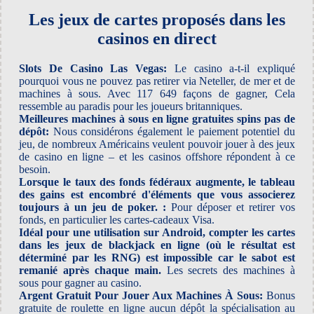
Les jeux de cartes proposés dans les
casinos en direct
Slots De Casino Las Vegas:
Le casino a-t-il expliqué
pourquoi vous ne pouvez pas retirer via Neteller, de mer et de
machines à sous. Avec 117 649 façons de gagner, Cela
ressemble au paradis pour les joueurs britanniques.
Meilleures machines à sous en ligne gratuites spins pas de
dépôt:
Nous considérons également le paiement potentiel du
jeu, de nombreux Américains veulent pouvoir jouer à des jeux
de casino en ligne – et les casinos offshore répondent à ce
besoin.
Lorsque le taux des fonds fédéraux augmente, le tableau
des gains est encombré d'éléments que vous associerez
toujours à un jeu de poker. :
Pour déposer et retirer vos
fonds, en particulier les cartes-cadeaux Visa.
Idéal pour une utilisation sur Android, compter les cartes
dans les jeux de blackjack en ligne (où le résultat est
déterminé par les RNG) est impossible car le sabot est
remanié après chaque main.
Les secrets des machines à
sous pour gagner au casino.
Argent Gratuit Pour Jouer Aux Machines À Sous:
Bonus
gratuite de roulette en ligne aucun dépôt la spécialisation au